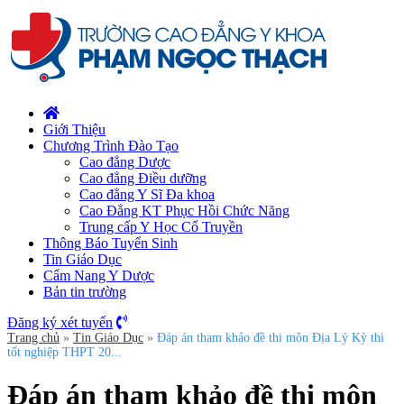
Giới Thiệu
Chương Trình Đào Tạo
Cao đẳng Dược
Cao đẳng Điều dưỡng
Cao đẳng Y Sĩ Đa khoa
Cao Đẳng KT Phục Hồi Chức Năng
Trung cấp Y Học Cổ Truyền
Thông Báo Tuyển Sinh
Tin Giáo Dục
Cẩm Nang Y Dược
Bản tin trường
Đăng ký xét tuyển
Trang chủ
»
Tin Giáo Dục
»
Đáp án tham khảo đề thi môn Địa Lý Kỳ thi
tốt nghiệp THPT 20...
Đáp án tham khảo đề thi môn