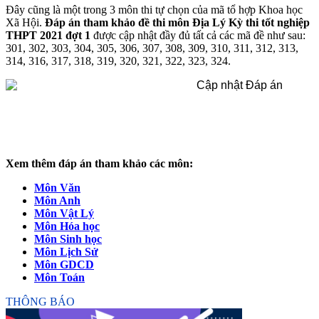
Đây cũng là một trong 3 môn thi tự chọn của mã tổ hợp Khoa học
Xã Hội.
Đáp án tham khảo đề thi môn Địa Lý Kỳ thi tốt nghiệp
THPT 2021 đợt 1
được cập nhật đầy đủ tất cả các mã đề như sau:
301, 302, 303, 304, 305, 306, 307, 308, 309, 310, 311, 312, 313,
314, 316, 317, 318, 319, 320, 321, 322, 323, 324.
Xem thêm đáp án tham khảo các môn:
Môn Văn
Môn Anh
Môn Vật Lý
Môn Hóa học
Môn Sinh học
Môn Lịch Sử
Môn GDCD
Môn Toán
THÔNG BÁO