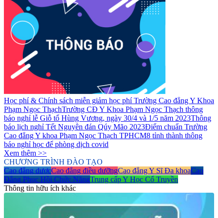
Học phí & Chính sách miễn giảm học phí Trường Cao đẳng Y Khoa
Phạm Ngọc Thạch
Trường CĐ Y Khoa Phạm Ngọc Thạch thông
báo nghỉ lễ Giỗ tổ Hùng Vương, ngày 30/4 và 1/5 năm 2023
Thông
báo lịch nghỉ Tết Nguyên đán Qúy Mão 2023
Điểm chuẩn Trường
Cao đẳng Y khoa Phạm Ngọc Thạch TPHCM
8 tỉnh thành thông
báo nghỉ học để phòng dịch covid
Xem thêm >>
CHƯƠNG TRÌNH ĐÀO TẠO
Cao đẳng dược
Cao đẳng điều dưỡng
Cao đẳng Y Sĩ Đa khoa
Cao
Đẳng Phục Hồi Chức Năng
Trung cấp Y Học Cổ Truyền
Thông tin hữu ích khác