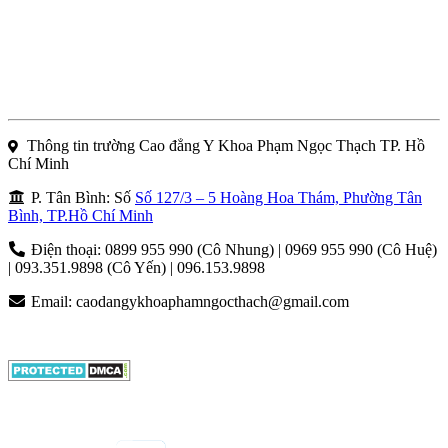
Thông tin trường Cao đẳng Y Khoa Phạm Ngọc Thạch TP. Hồ
Chí Minh
P. Tân Bình: Số
Số 127/3 – 5 Hoàng Hoa Thám, Phường Tân
Bình, TP.Hồ Chí Minh
Điện thoại: 0899 955 990 (Cô Nhung) | 0969 955 990 (Cô Huệ)
| 093.351.9898 (Cô Yến) | 096.153.9898
Email:
caodangykhoaphamngocthach@gmail.com