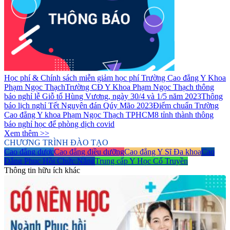
Học phí & Chính sách miễn giảm học phí Trường Cao đẳng Y Khoa
Phạm Ngọc Thạch
Trường CĐ Y Khoa Phạm Ngọc Thạch thông
báo nghỉ lễ Giỗ tổ Hùng Vương, ngày 30/4 và 1/5 năm 2023
Thông
báo lịch nghỉ Tết Nguyên đán Qúy Mão 2023
Điểm chuẩn Trường
Cao đẳng Y khoa Phạm Ngọc Thạch TPHCM
8 tỉnh thành thông
báo nghỉ học để phòng dịch covid
Xem thêm >>
CHƯƠNG TRÌNH ĐÀO TẠO
Cao đẳng dược
Cao đẳng điều dưỡng
Cao đẳng Y Sĩ Đa khoa
Cao
Đẳng Phục Hồi Chức Năng
Trung cấp Y Học Cổ Truyền
Thông tin hữu ích khác