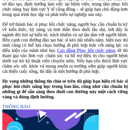
sở đào tạo, định hướng làm việc tại bệnh viện, trung tâm phục hồi
chức năng hay lĩnh vực Y tế cộng đồng – sẽ giúp bạn chủ động hơn
trong quá trình học tập và phát triển sự nghiệp sau này.
Để trở thành bác sĩ phục hồi chức năng, người học cần chuẩn bị kỹ
về kiến thức, kỹ năng và tinh thần theo đuổi lâu dài, bởi đây là
ngành đòi hỏi sự kiên trì, trách nhiệm và sự tận tâm với người bệnh.
Bên cạnh con đường đào tạo bác sĩ kéo dài nhiều năm, hiện nay thí
sinh cũng có thể lựa chọn hướng đi phù hợp hơn với năng lực và
điều kiện của mình như học
Cao đẳng Phục hồi chức năng
, từ đó
tham gia vào lĩnh vực chăm sóc và hỗ trợ điều trị cho người bệnh
dưới vai trò kỹ thuật viên chuyên môn. Nếu bạn yêu thích lĩnh vực
chăm sóc sức khỏe và mong muốn ra trường sớm giúp người khác
cải thiện cuộc sống, thì đây là một hướng đi phù hợp.
Hy vọng những thông tin chia sẻ trên đã giúp bạn hiểu rõ bác sĩ
phục hồi chức năng học trong bao lâu, cũng như cần chuẩn bị
những gì để sẵn sàng theo đuổi con đường này một cách vững
vàng và đúng định hướng.
THÔNG BÁO