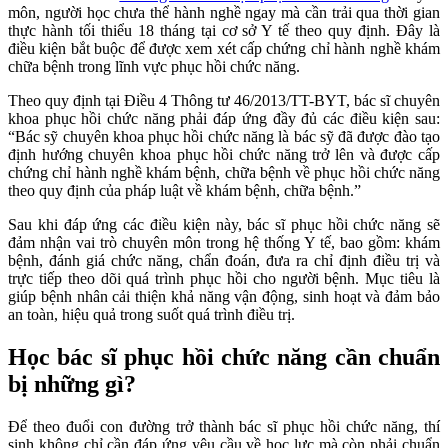
môn, người học chưa thể hành nghề ngay mà cần trải qua thời gian
thực hành tối thiểu 18 tháng tại cơ sở Y tế theo quy định. Đây là
điều kiện bắt buộc để được xem xét cấp chứng chỉ hành nghề khám
chữa bệnh trong lĩnh vực phục hồi chức năng.
Theo quy định tại Điều 4 Thông tư 46/2013/TT-BYT, bác sĩ chuyên
khoa phục hồi chức năng phải đáp ứng đầy đủ các điều kiện sau:
“Bác sỹ chuyên khoa phục hồi chức năng là bác sỹ đã được đào tạo
định hướng chuyên khoa phục hồi chức năng trở lên và được cấp
chứng chỉ hành nghề khám bệnh, chữa bệnh về phục hồi chức năng
theo quy định của pháp luật về khám bệnh, chữa bệnh.”
Sau khi đáp ứng các điều kiện này, bác sĩ phục hồi chức năng sẽ
đảm nhận vai trò chuyên môn trong hệ thống Y tế, bao gồm: khám
bệnh, đánh giá chức năng, chẩn đoán, đưa ra chỉ định điều trị và
trực tiếp theo dõi quá trình phục hồi cho người bệnh. Mục tiêu là
giúp bệnh nhân cải thiện khả năng vận động, sinh hoạt và đảm bảo
an toàn, hiệu quả trong suốt quá trình điều trị.
Học bác sĩ phục hồi chức năng cần chuẩn
bị những gì?
Để theo đuổi con đường trở thành bác sĩ phục hồi chức năng, thí
sinh không chỉ cần đáp ứng yêu cầu về học lực mà còn phải chuẩn