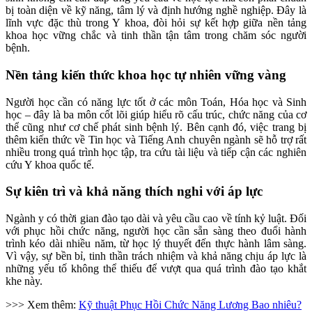
bị toàn diện về kỹ năng, tâm lý và định hướng nghề nghiệp. Đây là
lĩnh vực đặc thù trong Y khoa, đòi hỏi sự kết hợp giữa nền tảng
khoa học vững chắc và tinh thần tận tâm trong chăm sóc người
bệnh.
Nền tảng kiến thức khoa học tự nhiên vững vàng
Người học cần có năng lực tốt ở các môn Toán, Hóa học và Sinh
học – đây là ba môn cốt lõi giúp hiểu rõ cấu trúc, chức năng của cơ
thể cũng như cơ chế phát sinh bệnh lý. Bên cạnh đó, việc trang bị
thêm kiến thức về Tin học và Tiếng Anh chuyên ngành sẽ hỗ trợ rất
nhiều trong quá trình học tập, tra cứu tài liệu và tiếp cận các nghiên
cứu Y khoa quốc tế.
Sự kiên trì và khả năng thích nghi với áp lực
Ngành y có thời gian đào tạo dài và yêu cầu cao về tính kỷ luật. Đối
với phục hồi chức năng, người học cần sẵn sàng theo đuổi hành
trình kéo dài nhiều năm, từ học lý thuyết đến thực hành lâm sàng.
Vì vậy, sự bền bỉ, tinh thần trách nhiệm và khả năng chịu áp lực là
những yếu tố không thể thiếu để vượt qua quá trình đào tạo khắt
khe này.
>>> Xem thêm:
Kỹ thuật Phục Hồi Chức Năng Lương Bao nhiêu?