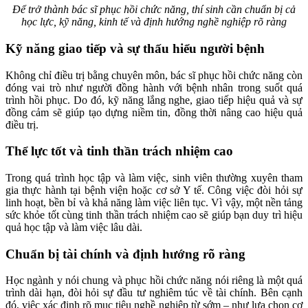
Để trở thành bác sĩ phục hồi chức năng, thí sinh cần chuẩn bị cả
học lực, kỹ năng, kinh tế và định hướng nghề nghiệp rõ ràng
Kỹ năng giao tiếp và sự thấu hiểu người bệnh
Không chỉ điều trị bằng chuyên môn, bác sĩ phục hồi chức năng còn
đóng vai trò như người đồng hành với bệnh nhân trong suốt quá
trình hồi phục. Do đó, kỹ năng lắng nghe, giao tiếp hiệu quả và sự
đồng cảm sẽ giúp tạo dựng niềm tin, đồng thời nâng cao hiệu quả
điều trị.
Thể lực tốt và tinh thần trách nhiệm cao
Trong quá trình học tập và làm việc, sinh viên thường xuyên tham
gia thực hành tại bệnh viện hoặc cơ sở Y tế. Công việc đòi hỏi sự
linh hoạt, bền bỉ và khả năng làm việc liên tục. Vì vậy, một nền tảng
sức khỏe tốt cùng tinh thần trách nhiệm cao sẽ giúp bạn duy trì hiệu
quả học tập và làm việc lâu dài.
Chuẩn bị tài chính và định hướng rõ ràng
Học ngành y nói chung và phục hồi chức năng nói riêng là một quá
trình dài hạn, đòi hỏi sự đầu tư nghiêm túc về tài chính. Bên cạnh
đó, việc xác định rõ mục tiêu nghề nghiệp từ sớm – như lựa chọn cơ