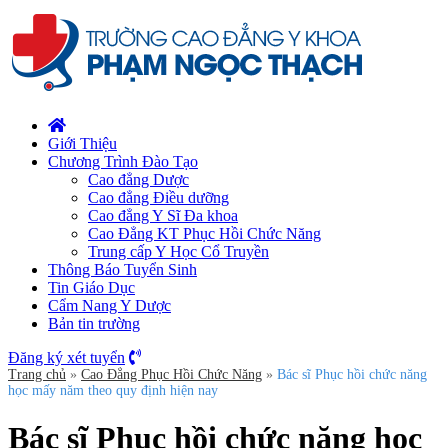
Giới Thiệu
Chương Trình Đào Tạo
Cao đẳng Dược
Cao đẳng Điều dưỡng
Cao đẳng Y Sĩ Đa khoa
Cao Đẳng KT Phục Hồi Chức Năng
Trung cấp Y Học Cổ Truyền
Thông Báo Tuyển Sinh
Tin Giáo Dục
Cẩm Nang Y Dược
Bản tin trường
Đăng ký xét tuyển
Trang chủ
»
Cao Đẳng Phục Hồi Chức Năng
»
Bác sĩ Phục hồi chức năng
học mấy năm theo quy định hiện nay
Bác sĩ Phục hồi chức năng học