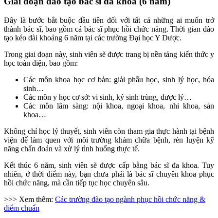
Giai đoạn đào tạo bác sĩ đa khoa (6 năm)
Đây là bước bắt buộc đầu tiên đối với tất cả những ai muốn trở
thành bác sĩ, bao gồm cả bác sĩ phục hồi chức năng. Thời gian đào
tạo kéo dài khoảng 6 năm tại các trường Đại học Y Dược.
Trong giai đoạn này, sinh viên sẽ được trang bị nền tảng kiến thức y
học toàn diện, bao gồm:
Các môn khoa học cơ bản: giải phẫu học, sinh lý học, hóa
sinh…
Các môn y học cơ sở: vi sinh, ký sinh trùng, dược lý…
Các môn lâm sàng: nội khoa, ngoại khoa, nhi khoa, sản
khoa…
Không chỉ học lý thuyết, sinh viên còn tham gia thực hành tại bệnh
viện để làm quen với môi trường khám chữa bệnh, rèn luyện kỹ
năng chẩn đoán và xử lý tình huống thực tế.
Kết thúc 6 năm, sinh viên sẽ được cấp bằng bác sĩ đa khoa. Tuy
nhiên, ở thời điểm này, bạn chưa phải là bác sĩ chuyên khoa phục
hồi chức năng, mà cần tiếp tục học chuyên sâu.
>>> Xem thêm:
Các trường đào tạo ngành phục hồi chức năng &
điểm chuẩn