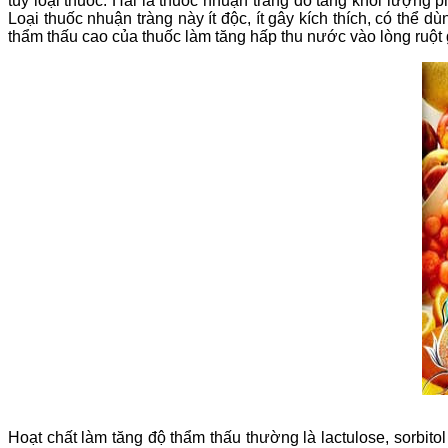
tùy loại thuốc. Hai là thuốc nhuận tràng do tăng khối lượng
Loại thuốc nhuận tràng này ít độc, ít gây kích thích, có thể
thẩm thấu cao của thuốc làm tăng hấp thu nước vào lòng ruột
Hoạt chất làm tăng độ thẩm thấu thường là lactulose, sorbito