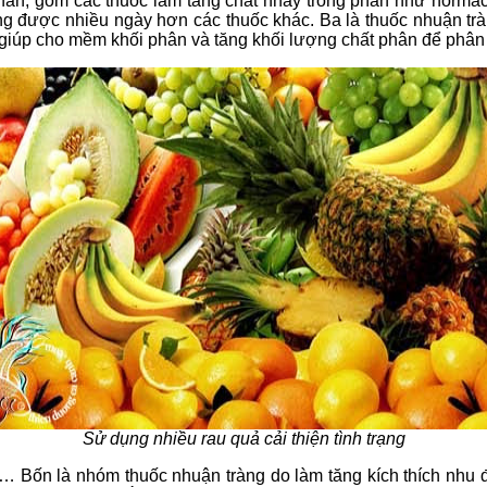
 phân, gồm các thuốc làm tăng chất nhầy trong phân như normaco
 dùng được nhiều ngày hơn các thuốc khác. Ba là thuốc nhuận t
 giúp cho mềm khối phân và tăng khối lượng chất phân để phân
Sử dụng nhiều rau quả cải thiện tình trạng
l… Bốn là nhóm thuốc nhuận tràng do làm tăng kích thích nhu độ