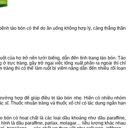
ệnh táo bón có thể do ăn uống không hợp lý, căng thẳng thần
ột của họ trở nên lười biếng, dẫn đến tình trạng táo bón. Táo
ở trực tràng, gây trở ngại việc tống xuất phân ra ngoài thì chỉ
ràng thì có thể làm ruột bị viêm nặng dẫn đến nhiều rối loạn
trường hợp để giúp điều trị táo bón nhẹ. Hiện có nhiều nhóm
ác sĩ. Thuốc nhuận tràng và thuốc xổ chỉ có tác dụng ngắn hạn
 bón có hoạt chất là các loại dầu khoáng như dầu paraffine,
 hình là dầu paraffine, parlax, molagar… liều lượng khác nhau