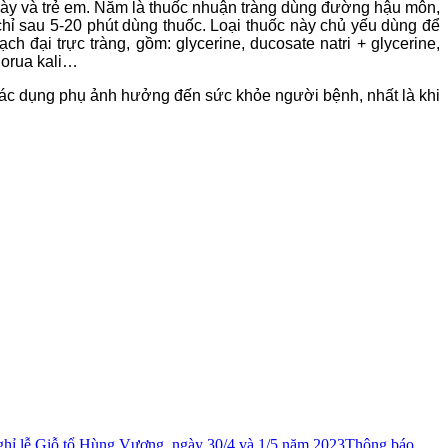
gày và trẻ em. Năm là thuốc nhuận tràng dùng đường hậu môn,
 chỉ sau 5-20 phút dùng thuốc. Loại thuốc này chủ yếu dùng để
h đại trực tràng, gồm: glycerine, ducosate natri + glycerine,
clorua kali…
g tác dụng phụ ảnh hưởng đến sức khỏe người bệnh, nhất là khi
ỉ lễ Giỗ tổ Hùng Vương, ngày 30/4 và 1/5 năm 2023
Thông báo