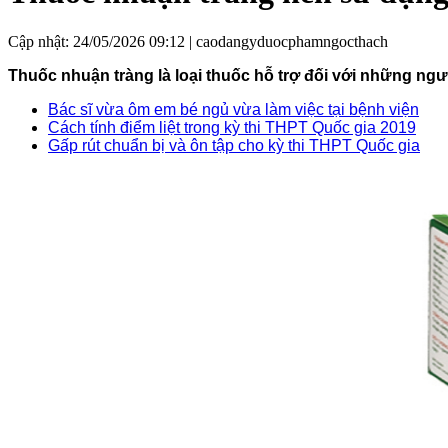
Cập nhật: 24/05/2026 09:12 |
caodangyduocphamngocthach
Thuốc nhuận tràng là loại thuốc hỗ trợ đối với những n
Bác sĩ vừa ôm em bé ngủ vừa làm việc tại bệnh viện
Cách tính điểm liệt trong kỳ thi THPT Quốc gia 2019
Gấp rút chuẩn bị và ôn tập cho kỳ thi THPT Quốc gia