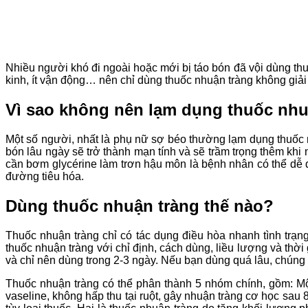
Nhiều người khó đi ngoài hoặc mới bị táo bón đã vội dùng t
kinh, ít vận động… nên chỉ dùng thuốc nhuận tràng không giả
Vì sao không nên lạm dụng thuốc nhu
Một số người, nhất là phụ nữ sợ béo thường lạm dụng thuốc nh
bón lâu ngày sẽ trở thành mạn tính và sẽ trầm trọng thêm khi n
cần bơm glycérine làm trơn hậu môn là bệnh nhân có thể dễ d
đường tiêu hóa.
Dùng thuốc nhuận tràng thế nào?
Thuốc nhuận tràng chỉ có tác dụng điều hòa nhanh tình trạn
thuốc nhuận tràng với chỉ định, cách dùng, liều lượng và thờ
và chỉ nên dùng trong 2-3 ngày. Nếu bạn dùng quá lâu, chúng
Thuốc nhuận tràng có thể phân thành 5 nhóm chính, gồm: Một
vaseline, không hấp thu tại ruột, gây nhuận tràng cơ học sau