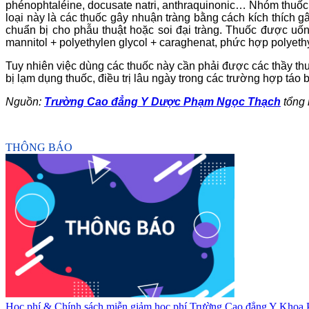
phénophtaléine, docusate natri, anthraquinonic… Nhóm thuốc
loại này là các thuốc gây nhuận tràng bằng cách kích thích g
chuẩn bị cho phẫu thuật hoặc soi đại tràng. Thuốc được uống 
mannitol + polyethylen glycol + caraghenat, phức hợp polyethyl
Tuy nhiên việc dùng các thuốc này cần phải được các thầy thu
bị lạm dụng thuốc, điều trị lâu ngày trong các trường hợp táo 
Nguồn:
Trường Cao đẳng Y Dược Phạm Ngọc Thạch
tổng
THÔNG BÁO
Học phí & Chính sách miễn giảm học phí Trường Cao đẳng Y Khoa