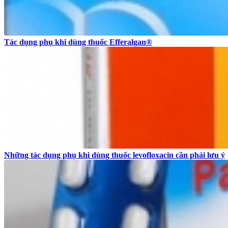
Tác dụng phụ khi dùng thuốc Efferalgan®
Những tác dụng phụ khi dùng thuốc levofloxacin cần phải lưu ý