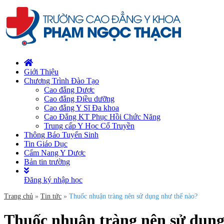
Giới Thiệu
Chương Trình Đào Tạo
Cao đẳng Dược
Cao đẳng Điều dưỡng
Cao đẳng Y Sĩ Đa khoa
Cao Đẳng KT Phục Hồi Chức Năng
Trung cấp Y Học Cổ Truyền
Thông Báo Tuyển Sinh
Tin Giáo Dục
Cẩm Nang Y Dược
Bản tin trường
Đăng ký nhập học
Trang chủ
»
Tin tức
»
Thuốc nhuận tràng nên sử dụng như thế nào?
Thuốc nhuận tràng nên sử dụng