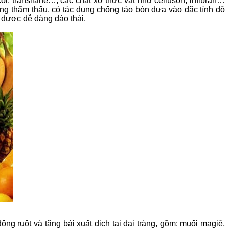
l, transilane…, các chất xơ thực vật như celluson, infibran…
ràng thẩm thấu, có tác dụng chống táo bón dựa vào đặc tính độ
 được dễ dàng đào thải.
ng ruột và tăng bài xuất dịch tại đại tràng, gồm: muối magiê,