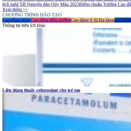
lịch nghỉ Tết Nguyên đán Qúy Mão 2023
Điểm chuẩn Trường Cao 
Xem thêm >>
CHƯƠNG TRÌNH ĐÀO TẠO
Cao đẳng dược
Cao đẳng điều dưỡng
Cao đẳng Y Sĩ Đa khoa
Cao Đẳn
Thông tin hữu ích khác
Liều dùng thuốc cefuroxime cho trẻ em