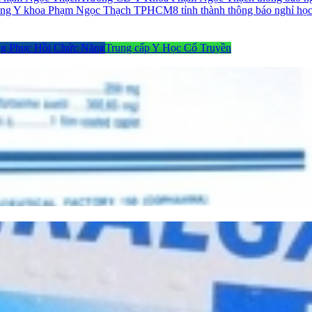
đẳng Y khoa Phạm Ngọc Thạch TPHCM
8 tỉnh thành thông báo nghỉ họ
g Phục Hồi Chức Năng
Trung cấp Y Học Cổ Truyền