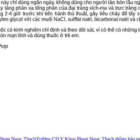
 này chỉ dùng ngắn ngày, không dùng cho người táo bón lâu n
ây tăng phản xạ tống phân của đại tràng xích-ma và trực tràng
2-4 giờ trước khi tiến hành thủ thuật, gây tiêu chảy để tẩy sạc
en glycol với các muối NaCl, sulffat natri, bicarbonat natri và 
ốc có kinh nghiệm chỉ định và theo dõi sát, vì có thể có nhữn
bón mạn tính và dùng thuốc ở trẻ em.
 hợp
 Phạm Ngọc Thạch
Trường CĐ Y Khoa Phạm Ngọc Thạch thông báo ngh