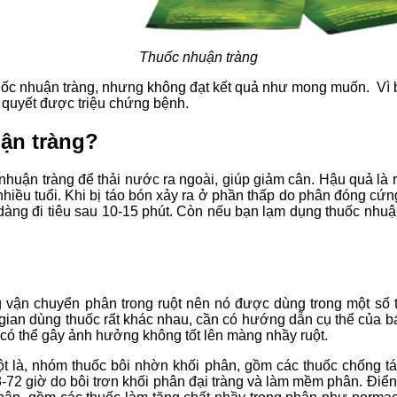
Thuốc nhuận tràng
huốc nhuận tràng, nhưng không đạt kết quả như mong muốn. Vì b
i quyết được triệu chứng bệnh.
ận tràng?
uận tràng để thải nước ra ngoài, giúp giảm cân. Hậu quả là ru
hiều tuổi. Khi bị táo bón xảy ra ở phần thấp do phân đóng cứng 
àng đi tiêu sau 10-15 phút. Còn nếu bạn lạm dụng thuốc nhuận t
g vận chuyển phân trong ruột nên nó được dùng trong một số 
i gian dùng thuốc rất khác nhau, cần có hướng dẫn cụ thể của b
 có thể gây ảnh hưởng không tốt lên màng nhầy ruột.
 là, nhóm thuốc bôi nhờn khối phân, gồm các thuốc chống táo
 8-72 giờ do bôi trơn khối phân đại tràng và làm mềm phân. Điển